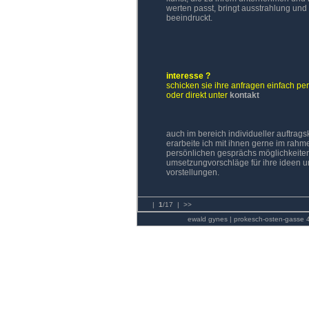
werten passt, bringt ausstrahlung und
beeindruckt.
interesse ?
schicken sie ihre anfragen einfach per
oder direkt unter
kontakt
auch im bereich individueller auftrags
erarbeite ich mit ihnen gerne im rahm
persönlichen gesprächs möglichkeite
umsetzungvorschläge für ihre ideen 
vorstellungen.
|
1
/17 |
>>
ewald gynes | prokesch-osten-gasse 