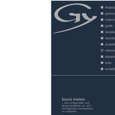
biogra
galerie
malere
grafik
skulptu
raumku
projekt
refere
aktuell
links
kontakt
kunst mieten
...eine zeitgemäße und
längst bewährte art, sich
mit originalen kunstwerken
zu umgeben