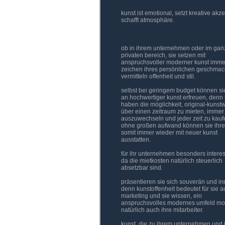
kunst ist emotional, setzt kreative akz
schafft atmosphäre.
ob in ihrem unternehmen oder im gan
privaten bereich, sie setzen mit
anspruchsvoller moderner kunst imme
zeichen ihres persönlichen geschmac
vermitteln offenheit und stil.
selbst bei geringem budget können si
an hochwertiger kunst erfreuen, denn 
haben die möglichkeit, original-kunst
über einen zeitraum zu mieten, immer
auszuwechseln und jeder zeit zu kauf
ohne großen aufwand können sie ihr
somit immer wieder mit neuer kunst
ausstatten.
für ihr unternehmen besonders interes
da die mietkosten natürlich steuerlich
absetzbar sind.
präsentieren sie sich souverän und inn
denn kunstoffenheit bedeutet für sie 
marketing und sie wissen, ein
anspruchsvolles modernes umfeld mot
natürlich auch ihre mitarbeiter.
kunst, die zu ihrem unternehmen und 